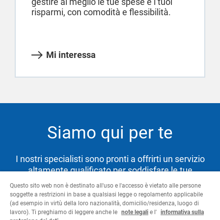
gestire al meglio le tue spese e i tuoi
risparmi, con comodità e flessibilità.
Mi interessa
Siamo qui per te
I nostri specialisti sono pronti a offrirti un servizio
altamente qualificato per soddisfare le tue
necessità e aiutarti a raggiungere i tuoi obiettivi.
Questo sito web non è destinato all'uso e l'accesso è vietato alle persone
soggette a restrizioni in base a qualsiasi legge o regolamento applicabile
(ad esempio in virtù della loro nazionalità, domicilio/residenza, luogo di
lavoro). Ti preghiamo di leggere anche le
note legali
e l'
informativa sulla
Contattaci