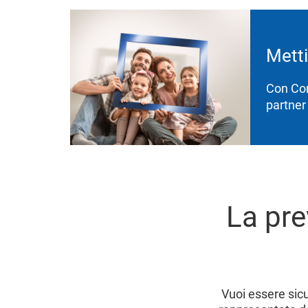
Metti
Con Corn
partner 
La pre
Vuoi essere sicu