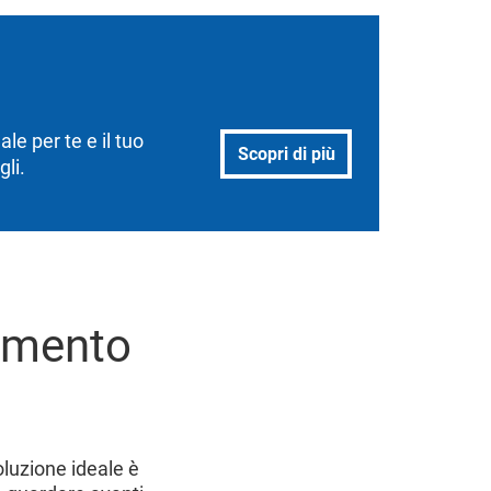
le per te e il tuo
Scopri di più
gli.
timento
oluzione ideale è