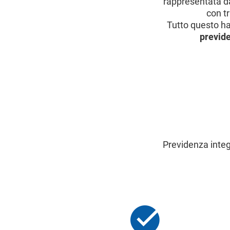
rappresentata da
con tr
Tutto questo h
previd
Previdenza integ