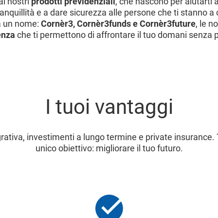
i nostri
prodotti previdenziali
, che nascono per aiutarti 
anquillità e a dare sicurezza alle persone che ti stanno a
a un nome:
Cornèr3, Cornèr3funds e Cornèr3future
, le n
enza
che ti permettono di affrontare il tuo domani senza p
I tuoi vantaggi
rativa, investimenti a lungo termine e private insurance. T
unico obiettivo: migliorare il tuo futuro.