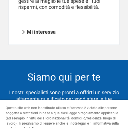
gestire al meglio le tue spese e i tuoi
risparmi, con comodità e flessibilità.
Mi interessa
Siamo qui per te
I nostri specialisti sono pronti a offrirti un servizio
altamente qualificato per soddisfare le tue
necessità e aiutarti a raggiungere i tuoi obiettivi.
Questo sito web non è destinato all'uso e l'accesso è vietato alle persone
soggette a restrizioni in base a qualsiasi legge o regolamento applicabile
(ad esempio in virtù della loro nazionalità, domicilio/residenza, luogo di
lavoro). Ti preghiamo di leggere anche le
note legali
e l'
informativa sulla
Contattaci