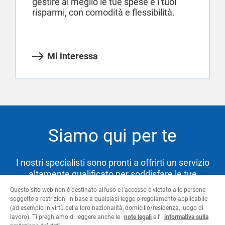
gestire al meglio le tue spese e i tuoi
risparmi, con comodità e flessibilità.
Mi interessa
Siamo qui per te
I nostri specialisti sono pronti a offrirti un servizio
altamente qualificato per soddisfare le tue
necessità e aiutarti a raggiungere i tuoi obiettivi.
Questo sito web non è destinato all'uso e l'accesso è vietato alle persone
soggette a restrizioni in base a qualsiasi legge o regolamento applicabile
(ad esempio in virtù della loro nazionalità, domicilio/residenza, luogo di
lavoro). Ti preghiamo di leggere anche le
note legali
e l'
informativa sulla
Contattaci