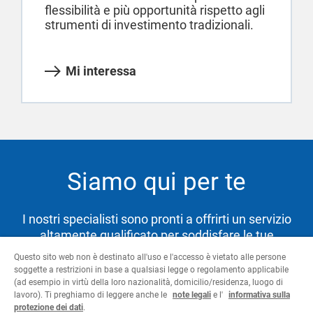
flessibilità e più opportunità rispetto agli
strumenti di investimento tradizionali.
Mi interessa
Siamo qui per te
I nostri specialisti sono pronti a offrirti un servizio
altamente qualificato per soddisfare le tue
necessità e aiutarti a raggiungere i tuoi obiettivi.
Questo sito web non è destinato all'uso e l'accesso è vietato alle persone
soggette a restrizioni in base a qualsiasi legge o regolamento applicabile
(ad esempio in virtù della loro nazionalità, domicilio/residenza, luogo di
lavoro). Ti preghiamo di leggere anche le
note legali
e l'
informativa sulla
Contattaci
protezione dei dati
.