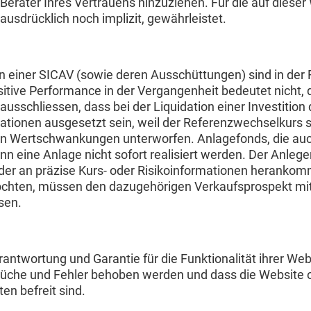
Berater Ihres Vertrauens hinzuziehen. Für die auf dieser
usdrücklich noch implizit, gewährleistet.
en einer SICAV (sowie deren Ausschüttungen) sind in der
sitive Performance in der Vergangenheit bedeutet nicht, d
 ausschliessen, dass bei der Liquidation einer Investitio
ionen ausgesetzt sein, weil der Referenzwechselkurs s
en Wertschwankungen unterworfen. Anlagefonds, die auch
nn eine Anlage nicht sofort realisiert werden. Der Anleg
der an präzise Kurs- oder Risikoinformationen herankomme
chten, müssen den dazugehörigen Verkaufsprospekt mit a
sen.
ntwortung und Garantie für die Funktionalität ihrer Webs
rbrüche und Fehler behoben werden und dass die Website 
n befreit sind.