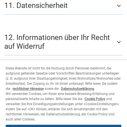
11. Datensicherheit
12. Informationen über Ihr Recht
auf Widerruf
Diese Website ist nicht für die Nutzung durch Personen bestimmt, die
aufgrund geltender Gesetze oder Vorschriften Beschränkungen unterliegen
13. Wer ist verantwortlich für die
(z. B. aufgrund ihrer Staatsangehörigkeit, ihres Wohnsitzes/Wohnortes oder
Arbeitsortes). Der Zugang zu ihr ist ihnen untersagt. Bitte lesen Sie zudem
Datenverarbeitung und an wen
die
rechtlichen Hinweise
sowie die
Datenschutzerklärung
.
kann ich mich wenden?
Wir verwenden Cookies, um Ihnen eine bessere Browsing-Erfahrung und
personalisierte Inhalte zu liefern. Bitte lesen Sie die
Cookie Policy
und
verwalten Sie Ihre Einwilligungseinstellungen unter «Cookie-Einstellungen».
Indem Sie auf «OK» klicken, erklären Sie sich einverstanden mit den
rechtlichen Hinweisen, der Datenschutzerklärung, der Cookie Policy und
auch allen Cookies.