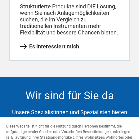
Strukturierte Produkte sind DIE Lösung,
wenn Sie nach Anlagemöglichkeiten
suchen, die im Vergleich zu
traditionellen Instrumenten mehr
Flexibilität und bessere Chancen bieten.
Es interessiert mich
Wir sind für Sie da
Unsere Spezialistinnen und Spezialisten bieten
Ihnen hochwertige Dienstleistungen zur
Abdeckung Ihrer Bedürfnisse und Unterstützung
Diese Website ist nicht für die Nutzung durch Personen bestimmt, die
aufgrund geltender Gesetze oder Vorschriften Beschränkungen unterliegen
auf dem Weg zu Ihren Zielen.
(z. B. aufgrund ihrer Staatsangehörigkeit, ihres Wohnsitzes/Wohnortes oder