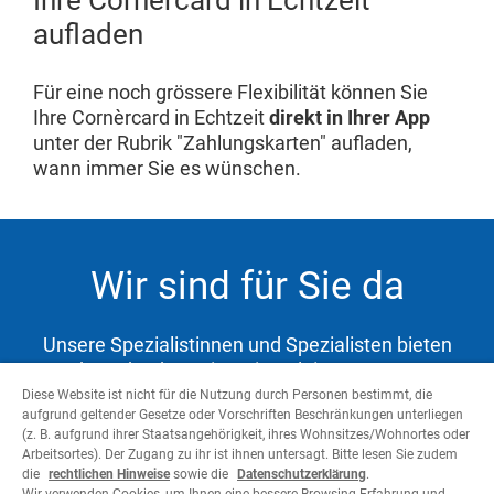
aufladen
Für eine noch grössere Flexibilität können Sie
Ihre Cornèrcard in Echtzeit
direkt in Ihrer App
unter der Rubrik "Zahlungskarten" aufladen,
wann immer Sie es wünschen.
Wir sind für Sie da
Unsere Spezialistinnen und Spezialisten bieten
Ihnen hochwertige Dienstleistungen zur
Abdeckung Ihrer Bedürfnisse und Unterstützung
Diese Website ist nicht für die Nutzung durch Personen bestimmt, die
aufgrund geltender Gesetze oder Vorschriften Beschränkungen unterliegen
auf dem Weg zu Ihren Zielen.
(z. B. aufgrund ihrer Staatsangehörigkeit, ihres Wohnsitzes/Wohnortes oder
Arbeitsortes). Der Zugang zu ihr ist ihnen untersagt. Bitte lesen Sie zudem
die
rechtlichen Hinweise
sowie die
Datenschutzerklärung
.