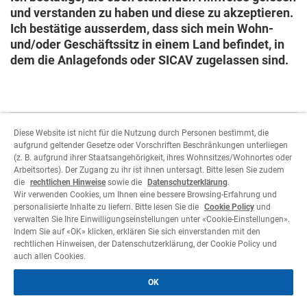
und verstanden zu haben und diese zu akzeptieren.
Ich bestätige ausserdem, dass sich mein Wohn-
und/oder Geschäftssitz in einem Land befindet, in
dem die Anlagefonds oder SICAV zugelassen sind.
Diese Website ist nicht für die Nutzung durch Personen bestimmt, die
aufgrund geltender Gesetze oder Vorschriften Beschränkungen unterliegen
(z. B. aufgrund ihrer Staatsangehörigkeit, ihres Wohnsitzes/Wohnortes oder
Um fortzufahren, müssen Sie die
Arbeitsortes). Der Zugang zu ihr ist ihnen untersagt. Bitte lesen Sie zudem
Benutzerparameter auswählen.
die
rechtlichen Hinweise
sowie die
Datenschutzerklärung
.
Wir verwenden Cookies, um Ihnen eine bessere Browsing-Erfahrung und
personalisierte Inhalte zu liefern. Bitte lesen Sie die
Cookie Policy
und
Ablehnen
Akzeptieren
verwalten Sie Ihre Einwilligungseinstellungen unter «Cookie-Einstellungen».
Indem Sie auf «OK» klicken, erklären Sie sich einverstanden mit den
rechtlichen Hinweisen, der Datenschutzerklärung, der Cookie Policy und
auch allen Cookies.
OK
Legales
Datenschutzerklärung
Cookie Policy
©
2026 Cornèr Banca SA
Alle Rechte vorbehalten