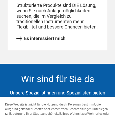
Strukturierte Produkte sind DIE Lösung,
wenn Sie nach Anlagemöglichkeiten
suchen, die im Vergleich zu
traditionellen Instrumenten mehr
Flexibilität und bessere Chancen bieten.
Es interessiert mich
Wir sind für Sie da
Unsere Spezialistinnen und Spezialisten bieten
Ihnen hochwertige Dienstleistungen zur
Abdeckung Ihrer Bedürfnisse und Unterstützung
Diese Website ist nicht für die Nutzung durch Personen bestimmt, die
aufgrund geltender Gesetze oder Vorschriften Beschränkungen unterliegen
auf dem Weg zu Ihren Zielen.
(z. B. aufgrund ihrer Staatsangehörigkeit, ihres Wohnsitzes/Wohnortes oder