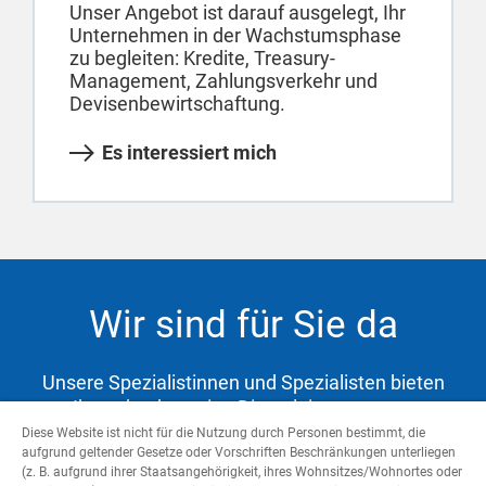
Unser Angebot ist darauf ausgelegt, Ihr
Unternehmen in der Wachstumsphase
zu begleiten: Kredite, Treasury-
Management, Zahlungsverkehr und
Devisenbewirtschaftung.
Es interessiert mich
Wir sind für Sie da
Unsere Spezialistinnen und Spezialisten bieten
Ihnen hochwertige Dienstleistungen zur
Abdeckung Ihrer Bedürfnisse und Unterstützung
Diese Website ist nicht für die Nutzung durch Personen bestimmt, die
aufgrund geltender Gesetze oder Vorschriften Beschränkungen unterliegen
auf dem Weg zu Ihren Zielen.
(z. B. aufgrund ihrer Staatsangehörigkeit, ihres Wohnsitzes/Wohnortes oder