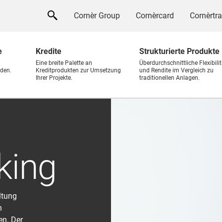
Cornèr Group
Cornèrcard
Cornèrtr
e
Kredite
Strukturierte Produkte
Eine breite Palette an
Überdurchschnittliche Flexibilit
den.
Kreditprodukten zur Umsetzung
und Rendite im Vergleich zu
Ihrer Projekte.
traditionellen Anlagen.
king
ltung
n
en. Der