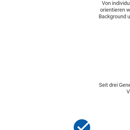
Von individ
orientieren 
Background un
Seit drei Gen
V