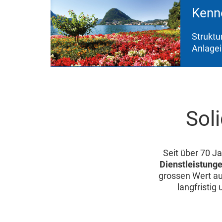
Kenne
Struktur
Anlage
Sol
Seit über 70 J
Dienstleistunge
grossen Wert au
langfristi