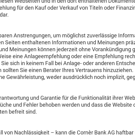
iesen Webseiten und in den dort enthaltenen Dokumenten v
ehlung für den Kauf oder Verkauf von Titeln oder Finanzi
dar.
aren Anstrengungen, um möglichst zuverlässige Informat
en Seiten enthaltenen Informationen und Meinungen präzi
 und Meinungen können jederzeit ohne Vorankündigung ge
 Weise eine Anlageempfehlung oder eine Empfehlung rechtl
 Sie sich in keinem Fall bei Anlage- oder anderen Entsch
ollten Sie einen Berater Ihres Vertrauens hinzuziehen. F
ne Gewährleistung, weder ausdrücklich noch implizit, ge
ntwortung und Garantie für die Funktionalität ihrer Webs
rbrüche und Fehler behoben werden und dass die Website 
n befreit sind.
l von Nachlässigkeit – kann die Cornèr Bank AG haftbar