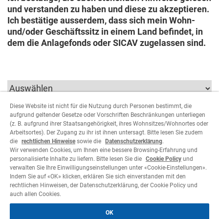
und verstanden zu haben und diese zu akzeptieren.
Ich bestätige ausserdem, dass sich mein Wohn-
und/oder Geschäftssitz in einem Land befindet, in
dem die Anlagefonds oder SICAV zugelassen sind.
Diese Website ist nicht für die Nutzung durch Personen bestimmt, die
aufgrund geltender Gesetze oder Vorschriften Beschränkungen unterliegen
Um fortfahren zu können, müssen die der Art des
(z. B. aufgrund ihrer Staatsangehörigkeit, ihres Wohnsitzes/Wohnortes oder
Benutzers entsprechenden Parameter ausgewählt
Arbeitsortes). Der Zugang zu ihr ist ihnen untersagt. Bitte lesen Sie zudem
werden.
die
rechtlichen Hinweise
sowie die
Datenschutzerklärung
.
Wir verwenden Cookies, um Ihnen eine bessere Browsing-Erfahrung und
personalisierte Inhalte zu liefern. Bitte lesen Sie die
Cookie Policy
und
Ablehnen
Akzeptieren
verwalten Sie Ihre Einwilligungseinstellungen unter «Cookie-Einstellungen».
Indem Sie auf «OK» klicken, erklären Sie sich einverstanden mit den
rechtlichen Hinweisen, der Datenschutzerklärung, der Cookie Policy und
auch allen Cookies.
OK
Legales
Datenschutzerklärung
Cookie Policy