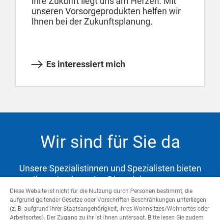
Ihre Zukunft liegt uns am Herzen. Mit
unseren Vorsorgeprodukten helfen wir
Ihnen bei der Zukunftsplanung.
Es interessiert mich
Wir sind für Sie da
Unsere Spezialistinnen und Spezialisten bieten
Ihnen hochwertige Dienstleistungen zur
Abdeckung Ihrer Bedürfnisse und Unterstützung
Diese Website ist nicht für die Nutzung durch Personen bestimmt, die
aufgrund geltender Gesetze oder Vorschriften Beschränkungen unterliegen
auf dem Weg zu Ihren Zielen.
(z. B. aufgrund ihrer Staatsangehörigkeit, ihres Wohnsitzes/Wohnortes oder
Arbeitsortes). Der Zugang zu ihr ist ihnen untersagt. Bitte lesen Sie zudem