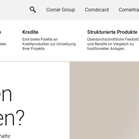
Cornèr Group
Cornèrcard
Cornèrtr
e
Kredite
Strukturierte Produkte
Eine breite Palette an
Überdurchschnittliche Flexibilit
den.
Kreditprodukten zur Umsetzung
und Rendite im Vergleich zu
Ihrer Projekte.
traditionellen Anlagen.
en
en?
 mehr