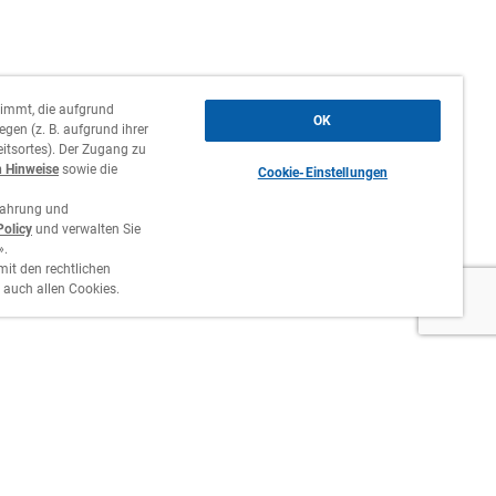
timmt, die aufgrund
OK
gen (z. B. aufgrund ihrer
itsortes). Der Zugang zu
n Hinweise
sowie die
Cookie-Einstellungen
fahrung und
Policy
und verwalten Sie
».
mit den rechtlichen
 auch allen Cookies.