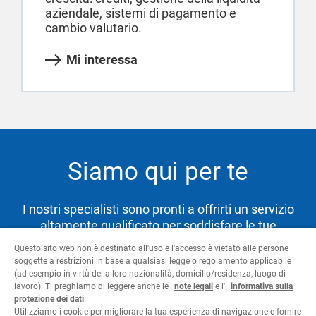
aziendale, sistemi di pagamento e
cambio valutario.
Mi interessa
Siamo qui per te
I nostri specialisti sono pronti a offrirti un servizio
altamente qualificato per soddisfare le tue
necessità e aiutarti a raggiungere i tuoi obiettivi.
Questo sito web non è destinato all'uso e l'accesso è vietato alle persone
soggette a restrizioni in base a qualsiasi legge o regolamento applicabile
(ad esempio in virtù della loro nazionalità, domicilio/residenza, luogo di
lavoro). Ti preghiamo di leggere anche le
note legali
e l'
informativa sulla
Contattaci
protezione dei dati
.
Utilizziamo i cookie per migliorare la tua esperienza di navigazione e fornire