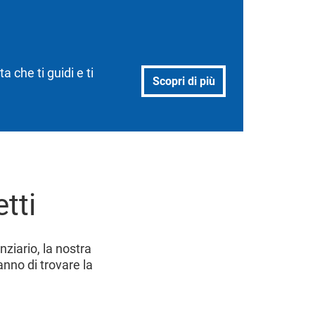
a che ti guidi e ti
Scopri di più
tti
ziario, la nostra
nno di trovare la