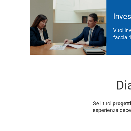
Inves
Vuoi inv
faccia 
Di
Se i tuoi
progetti
esperienza decen