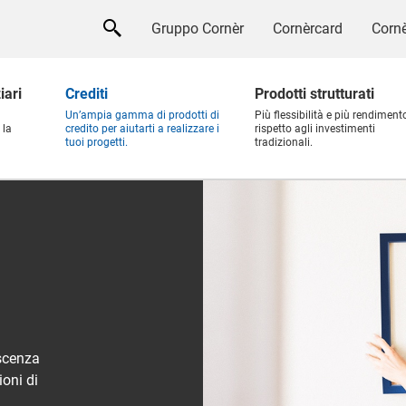
Gruppo Cornèr
Cornèrcard
Cornè
iari
Crediti
Prodotti strutturati
Un’ampia gamma di prodotti di
Più flessibilità e più rendiment
 la
credito per aiutarti a realizzare i
rispetto agli investimenti
tuoi progetti.
tradizionali.
scenza
ioni di