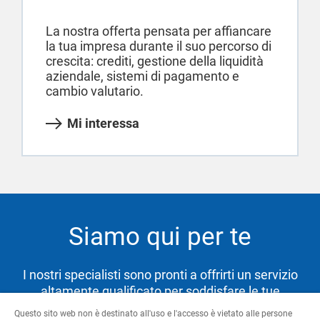
La nostra offerta pensata per affiancare
la tua impresa durante il suo percorso di
crescita: crediti, gestione della liquidità
aziendale, sistemi di pagamento e
cambio valutario.
Mi interessa
Siamo qui per te
I nostri specialisti sono pronti a offrirti un servizio
altamente qualificato per soddisfare le tue
necessità e aiutarti a raggiungere i tuoi obiettivi.
Questo sito web non è destinato all'uso e l'accesso è vietato alle persone