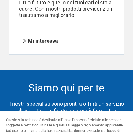
Il tuo futuro e quello dei tuoi cari ci sta a
cuore. Con i nostri prodotti previdenziali
ti aiutiamo a migliorarlo.
Mi interessa
Siamo qui per te
I nostri specialisti sono pronti a offrirti un servizio
altamente qualificato per soddisfare le tue
necessità e aiutarti a raggiungere i tuoi obiettivi.
Questo sito web non è destinato all'uso e l'accesso è vietato alle persone
soggette a restrizioni in base a qualsiasi legge o regolamento applicabile
(ad esempio in virtù della loro nazionalità, domicilio/residenza, luogo di