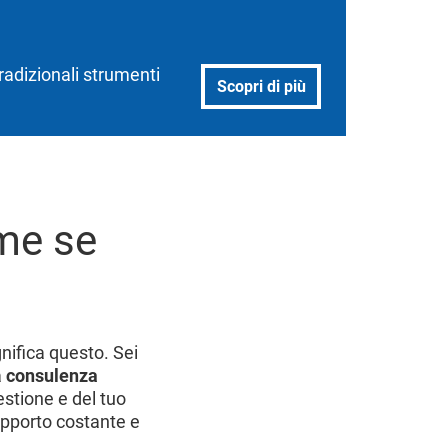
tradizionali strumenti
Scopri di più
me se
nifica questo. Sei
a
consulenza
gestione e del tuo
upporto costante e