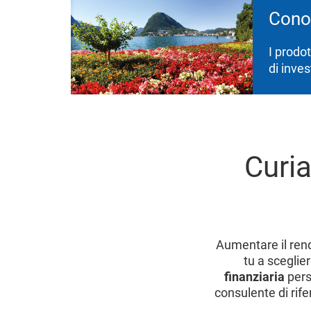
Conos
I prodot
di inve
Curi
Aumentare il rend
tu a sceglie
finanziaria
pers
consulente di rif