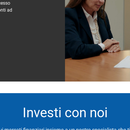
ccesso
onti ad
Investi con noi
ui mercati finanziari insieme a un nostro specialista che ti 