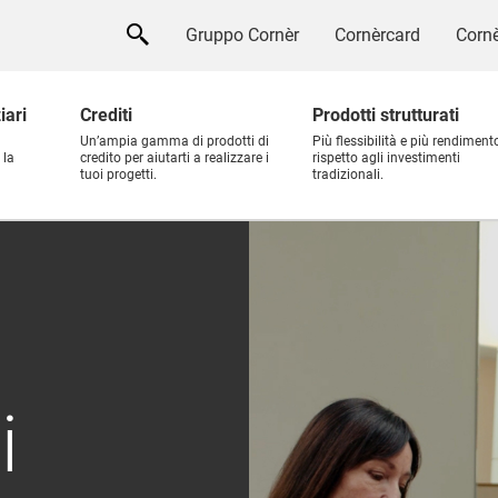
Gruppo Cornèr
Cornèrcard
Cornè
iari
Crediti
Prodotti strutturati
Un’ampia gamma di prodotti di
Più flessibilità e più rendiment
 la
credito per aiutarti a realizzare i
rispetto agli investimenti
tuoi progetti.
tradizionali.
i