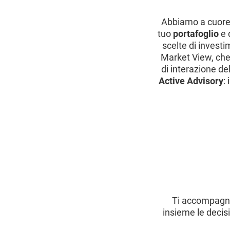
Abbiamo a cuore 
tuo
portafoglio
e d
scelte di invest
Market View, che 
di interazione de
Active Advisory
:
Ti accompagnia
insieme le decisi