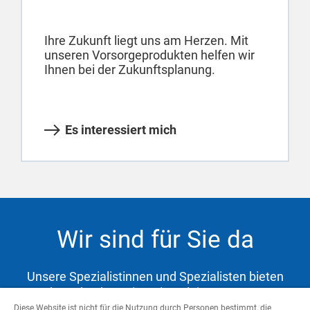
Ihre Zukunft liegt uns am Herzen. Mit
unseren Vorsorgeprodukten helfen wir
Ihnen bei der Zukunftsplanung.
Es interessiert mich
Wir sind für Sie da
Unsere Spezialistinnen und Spezialisten bieten
Ihnen hochwertige Dienstleistungen zur
Abdeckung Ihrer Bedürfnisse und Unterstützung
Diese Website ist nicht für die Nutzung durch Personen bestimmt, die