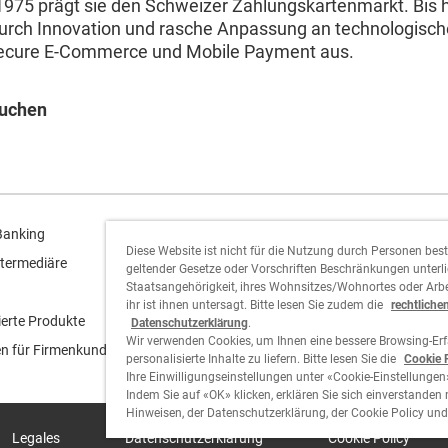
1975 prägt sie den Schweizer Zahlungskartenmarkt. Bis 
durch Innovation und rasche Anpassung an technologisch
ecure E-Commerce und Mobile Payment aus.
suchen
Cornèr Group
Banking
Diese Website ist nicht für die Nutzung durch Personen bes
termediäre
geltender Gesetze oder Vorschriften Beschränkungen unterlie
Cornèrcard
Staatsangehörigkeit, ihres Wohnsitzes/Wohnortes oder Arbe
ihr ist ihnen untersagt. Bitte lesen Sie zudem die
rechtliche
Cornèrtrader
ierte Produkte
Datenschutzerklärung
.
Wir verwenden Cookies, um Ihnen eine bessere Browsing-Er
n für Firmenkunden
personalisierte Inhalte zu liefern. Bitte lesen Sie die
Cookie 
Ihre Einwilligungseinstellungen unter «Cookie-Einstellungen
Indem Sie auf «OK» klicken, erklären Sie sich einverstanden 
Hinweisen, der Datenschutzerklärung, der Cookie Policy und
Legales
Datenschutzerklärung
Cookie Policy