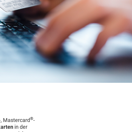
®
-, Mastercard
-
karten
in der