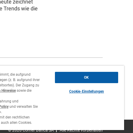
heute zeichnet
e Trends wie die
Firmensitz,
Zweigniederlassung und
timmt, die aufgrund
OK
Agenturen
gen (z. B. aufgrund ihrer
itsortes). Der Zugang zu
n Hinweise
sowie die
Kontakt
Cookie-Einstellungen
fahrung und
Stellenangebote
Policy
und verwalten Sie
».
mit den rechtlichen
 auch allen Cookies.
©
2026 Cornèr Banca SA
Alle Rechte vorbehalten