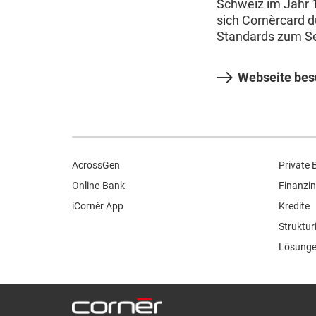
Schweiz im Jahr 
sich Cornèrcard 
Standards zum S
Webseite be
AcrossGen
Private 
Online-Bank
Finanzin
iCornèr App
Kredite
Struktur
Lösunge