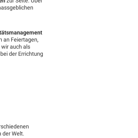
en
zur Seite. Über
massgeblichen
itätsmanagement
h an Feiertagen,
 wir auch als
ei der Errichtung
erschiedenen
 der Welt.