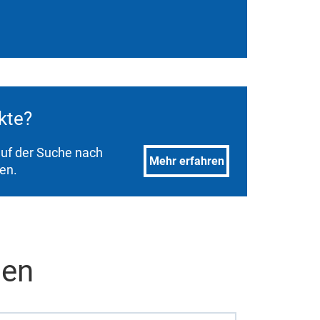
ukte?
 auf der Suche nach
Mehr erfahren
den.
men