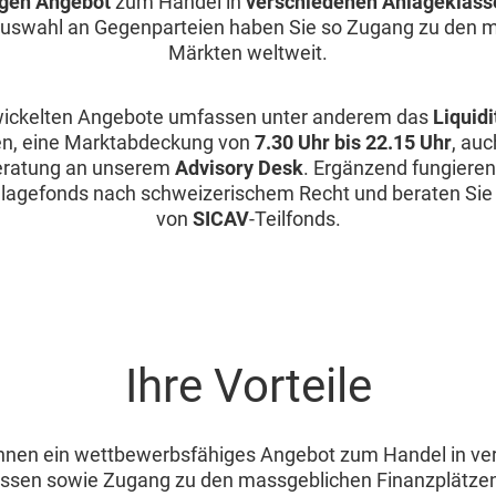
gen Angebot
zum Handel in
verschiedenen Anlageklass
Auswahl an Gegenparteien haben Sie so Zugang zu den 
Märkten weltweit.
ickelten Angebote umfassen unter anderem das
Liquid
n, eine Marktabdeckung von
7.30 Uhr bis 22.15 Uhr
, auc
eratung an unserem
Advisory Desk
. Ergänzend fungieren
lagefonds nach schweizerischem Recht und beraten Sie b
von
SICAV
-Teilfonds.
Ihre Vorteile
Ihnen ein wettbewerbsfähiges Angebot zum Handel in v
ssen sowie Zugang zu den massgeblichen Finanzplätzen