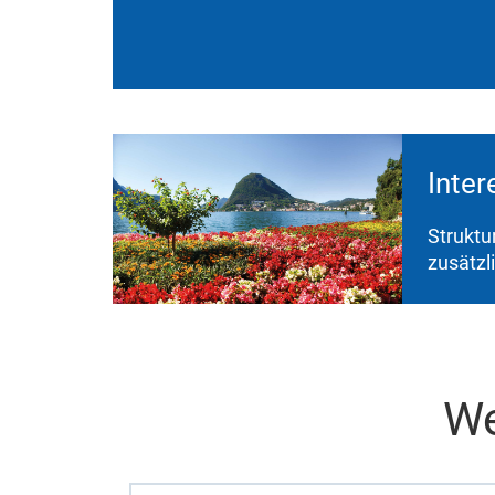
Inter
Struktu
zusätzl
We