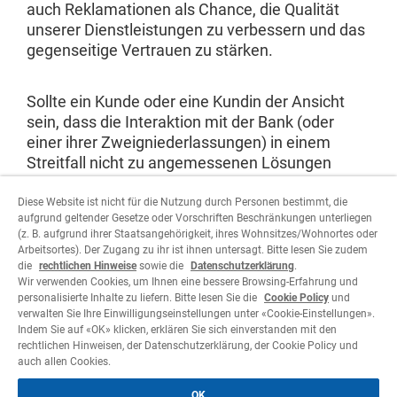
auch Reklamationen als Chance, die Qualität
unserer Dienstleistungen zu verbessern und das
gegenseitige Vertrauen zu stärken.
Sollte ein Kunde oder eine Kundin der Ansicht
sein, dass die Interaktion mit der Bank (oder
einer ihrer Zweigniederlassungen) in einem
Streitfall nicht zu angemessenen Lösungen
führte, steht es ihm/ihr frei, schriftlich zu
reklamieren. Reklamationen sind auf dem
Diese Website ist nicht für die Nutzung durch Personen bestimmt, die
aufgrund geltender Gesetze oder Vorschriften Beschränkungen unterliegen
normalen Postweg oder per E-Mail an die
(z. B. aufgrund ihrer Staatsangehörigkeit, ihres Wohnsitzes/Wohnortes oder
Beschwerdestelle der Bank zu senden.
Arbeitsortes). Der Zugang zu ihr ist ihnen untersagt. Bitte lesen Sie zudem
Postanschrift: Via Canova 16, 6900 Lugano – E-
die
rechtlichen Hinweise
sowie die
Datenschutzerklärung
.
Wir verwenden Cookies, um Ihnen eine bessere Browsing-Erfahrung und
Mail:
reclami@corner.ch
.
personalisierte Inhalte zu liefern. Bitte lesen Sie die
Cookie Policy
und
verwalten Sie Ihre Einwilligungseinstellungen unter «Cookie-Einstellungen».
Indem Sie auf «OK» klicken, erklären Sie sich einverstanden mit den
rechtlichen Hinweisen, der Datenschutzerklärung, der Cookie Policy und
auch allen Cookies.
OK