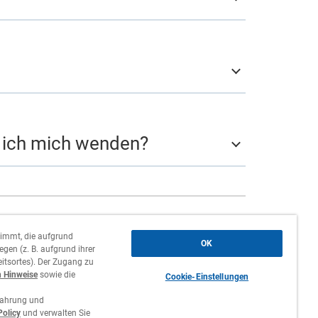
n ich mich wenden?
Firmensitz,
Zweigniederlassung und
timmt, die aufgrund
OK
Agenturen
gen (z. B. aufgrund ihrer
itsortes). Der Zugang zu
n Hinweise
sowie die
Kontakt
Cookie-Einstellungen
fahrung und
Stellenangebote
Policy
und verwalten Sie