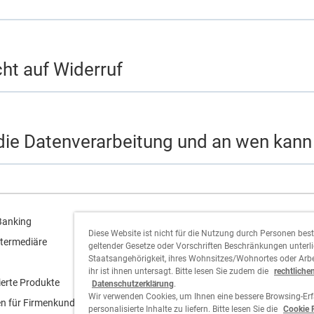
cht auf Widerruf
r die Datenverarbeitung und an wen kan
Cornèr Group
Banking
Diese Website ist nicht für die Nutzung durch Personen bes
termediäre
geltender Gesetze oder Vorschriften Beschränkungen unterlie
Cornèrcard
Staatsangehörigkeit, ihres Wohnsitzes/Wohnortes oder Arbe
ihr ist ihnen untersagt. Bitte lesen Sie zudem die
rechtliche
Cornèrtrader
ierte Produkte
Datenschutzerklärung
.
Wir verwenden Cookies, um Ihnen eine bessere Browsing-Er
n für Firmenkunden
personalisierte Inhalte zu liefern. Bitte lesen Sie die
Cookie 