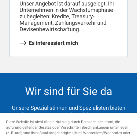
Unser Angebot ist darauf ausgelegt, Ihr
Unternehmen in der Wachstumsphase
zu begleiten: Kredite, Treasury-
Management, Zahlungsverkehr und
Devisenbewirtschaftung.
Es interessiert mich
Wir sind für Sie da
Unsere Spezialistinnen und Spezialisten bieten
Ihnen hochwertige Dienstleistungen zur
Abdeckung Ihrer Bedürfnisse und Unterstützung
Diese Website ist nicht für die Nutzung durch Personen bestimmt, die
aufgrund geltender Gesetze oder Vorschriften Beschränkungen unterliegen
auf dem Weg zu Ihren Zielen.
(z. B. aufgrund ihrer Staatsangehörigkeit, ihres Wohnsitzes/Wohnortes oder