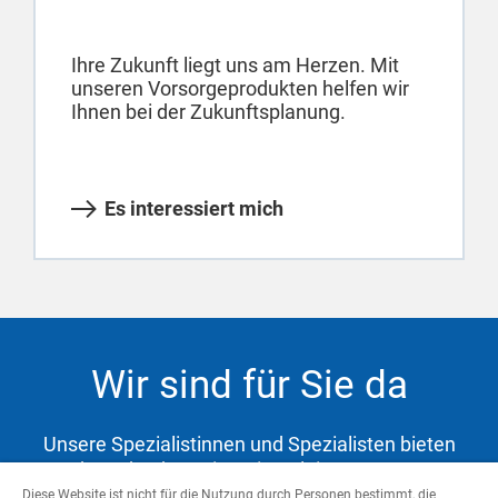
Ihre Zukunft liegt uns am Herzen. Mit
unseren Vorsorgeprodukten helfen wir
Ihnen bei der Zukunftsplanung.
Es interessiert mich
Wir sind für Sie da
Unsere Spezialistinnen und Spezialisten bieten
Ihnen hochwertige Dienstleistungen zur
Abdeckung Ihrer Bedürfnisse und Unterstützung
Diese Website ist nicht für die Nutzung durch Personen bestimmt, die