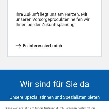
Ihre Zukunft liegt uns am Herzen. Mit
unseren Vorsorgeprodukten helfen wir
Ihnen bei der Zukunftsplanung.
Es interessiert mich
Wir sind für Sie da
Unsere Spezialistinnen und Spezialisten bieten
Ihnen hochwertige Dienstleistungen zur
Abdeckung Ihrer Bedürfnisse und Unterstützung
Diese Website ist nicht für die Nutzung durch Personen bestimmt, die