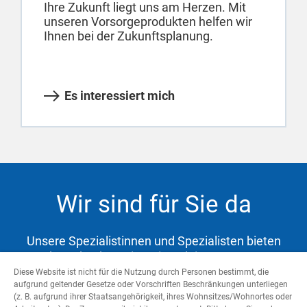
Ihre Zukunft liegt uns am Herzen. Mit
unseren Vorsorgeprodukten helfen wir
Ihnen bei der Zukunftsplanung.
Es interessiert mich
Wir sind für Sie da
Unsere Spezialistinnen und Spezialisten bieten
Ihnen hochwertige Dienstleistungen zur
Abdeckung Ihrer Bedürfnisse und Unterstützung
Diese Website ist nicht für die Nutzung durch Personen bestimmt, die
aufgrund geltender Gesetze oder Vorschriften Beschränkungen unterliegen
auf dem Weg zu Ihren Zielen.
(z. B. aufgrund ihrer Staatsangehörigkeit, ihres Wohnsitzes/Wohnortes oder