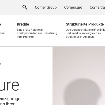
Cornèr Group
Cornèrcard
Cornèrtr
e
Kredite
Strukturierte Produkte
Eine breite Palette an
Überdurchschnittliche Flexibilit
den.
Kreditprodukten zur Umsetzung
und Rendite im Vergleich zu
Ihrer Projekte.
traditionellen Anlagen.
e
ure
einzigartige
ng Ihrer