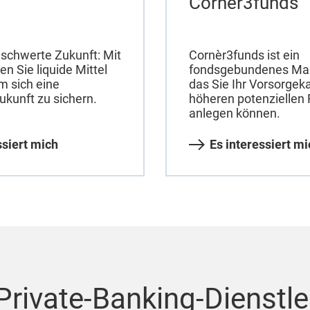
Cornèr3funds
eschwerte Zukunft: Mit
Cornèr3funds ist ein
n Sie liquide Mittel
fondsgebundenes Man
m sich eine
das Sie Ihr Vorsorgeka
ukunft zu sichern.
höheren potenziellen 
anlegen können.
ssiert mich
Es interessiert mi
Private-Banking-Dienstl