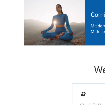
Cornè
Mit dem
Mittel 
We