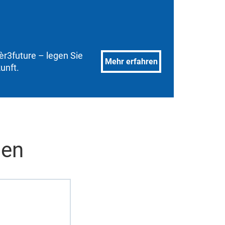
èr3future – legen Sie
Mehr erfahren
unft.
men