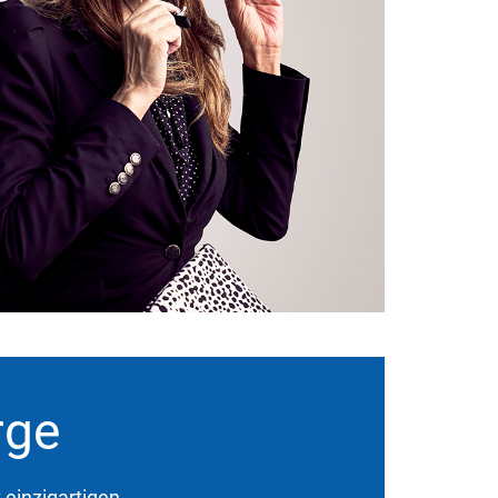
rge
 einzigartigen