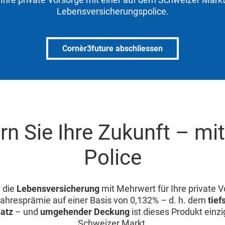
Lebensversicherungspolice.
Cornèr3future abschliessen
rn Sie Ihre Zukunft – mit
Police
t die
Lebensversicherung
mit Mehrwert für Ihre private V
ahresprämie auf einer Basis von 0,132% – d. h. dem
tie
Satz
– und
umgehender Deckung
ist dieses Produkt einz
Schweizer Markt.