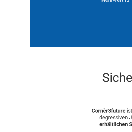
Siche
Cornèr3future
is
degressiven J
erhältlichen 