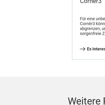
Cornèr3
Für eine unb
Cornèr3 könne
abgrenzen, u
sorgenfreie Z
Es intere
Weitere 