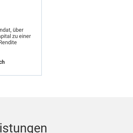
dat, über
pital zu einer
Rendite
ch
eistungen