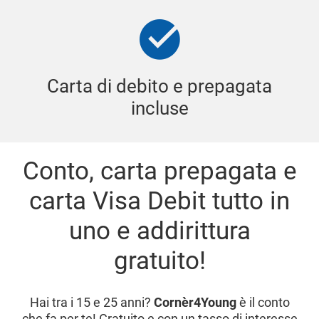
Carta di debito e prepagata
incluse
Conto, carta prepagata e
carta Visa Debit tutto in
uno e addirittura
gratuito!
Hai tra i 15 e 25 anni?
Cornèr4Young
è il conto
che fa per te! Gratuito e con un tasso di interesse