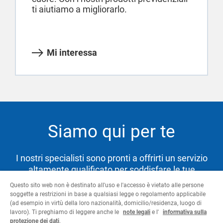
ti aiutiamo a migliorarlo.
Mi interessa
Siamo qui per te
I nostri specialisti sono pronti a offrirti un servizio
altamente qualificato per soddisfare le tue
necessità e aiutarti a raggiungere i tuoi obiettivi.
Questo sito web non è destinato all'uso e l'accesso è vietato alle persone
soggette a restrizioni in base a qualsiasi legge o regolamento applicabile
(ad esempio in virtù della loro nazionalità, domicilio/residenza, luogo di
lavoro). Ti preghiamo di leggere anche le
note legali
e l'
informativa sulla
Contattaci
protezione dei dati
.