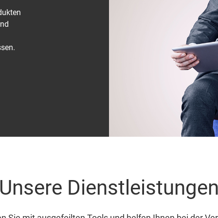
dukten
und
ssen.
Unsere Dienstleistunge
en Sie mit ausgefeilten Tools und helfen Ihnen bei der Ve