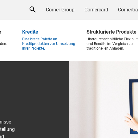
Cornèr Group
Cornèrcard
Cornèrtr
e
Kredite
Strukturierte Produkte
Eine breite Palette an
Überdurchschnittliche Flexibilit
den.
Kreditprodukten zur Umsetzung
und Rendite im Vergleich zu
Ihrer Projekte.
traditionellen Anlagen.
nisse
tellung
nd