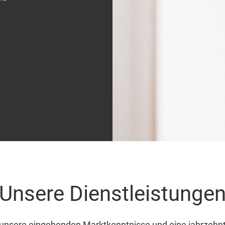
Unsere Dienstleistunge
n unsere eingehenden Marktkenntnisse und eine jahrzehn