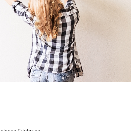
n
telange Erfahrung