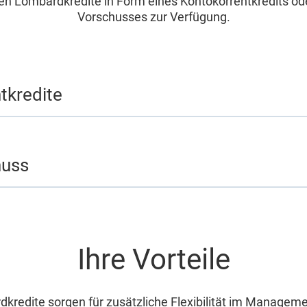
nen Lombardkredite in Form eines Kontokorrentkredits od
Vorschusses zur Verfügung.
tkredite
huss
Ihre Vorteile
kredite sorgen für zusätzliche Flexibilität im Manageme