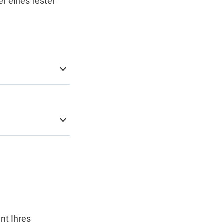
er eines festen
nt Ihres