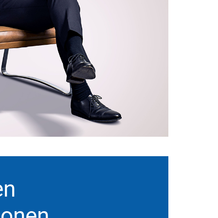
en
tionen