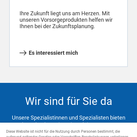
Ihre Zukunft liegt uns am Herzen. Mit
unseren Vorsorgeprodukten helfen wir
Ihnen bei der Zukunftsplanung.
Es interessiert mich
Wir sind für Sie da
Unsere Spezialistinnen und Spezialisten bieten
Ihnen hochwertige Dienstleistungen zur
Abdeckung Ihrer Bedürfnisse und Unterstützung
Diese Website ist nicht für die Nutzung durch Personen bestimmt, die