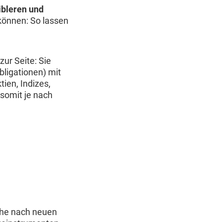
ibleren und
 können: So lassen
ur Seite: Sie
bligationen) mit
ien, Indizes,
somit je nach
che nach neuen