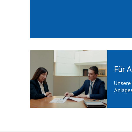
Für A
Unsere 
Anlages