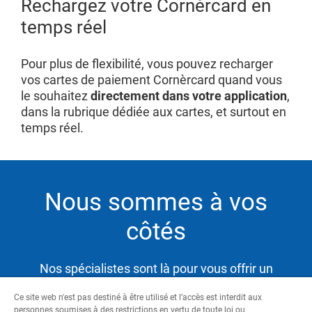
Rechargez votre Cornèrcard en
temps réel
Pour plus de flexibilité, vous pouvez recharger
vos cartes de paiement Cornèrcard quand vous
le souhaitez
directement dans votre application
,
dans la rubrique dédiée aux cartes, et surtout en
temps réel.
Nous sommes à vos
côtés
Nos spécialistes sont là pour vous offrir un
service hautement qualifié et satisfaire ainsi vos
Ce site web n'est pas destiné à être utilisé et l’accès est interdit aux
besoins tout en vous aidant à atteindre vos
personnes soumises à des restrictions en vertu de toute loi ou