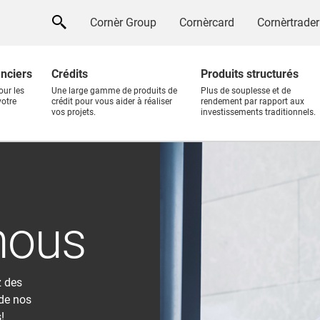
Cornèr Group
Cornèrcard
Cornèrtrader
anciers
Crédits
Produits structurés
our les
Une large gamme de produits de
Plus de souplesse et de
votre
crédit pour vous aider à réaliser
rendement par rapport aux
vos projets.
investissements traditionnels.
nous
z des
 de nos
!