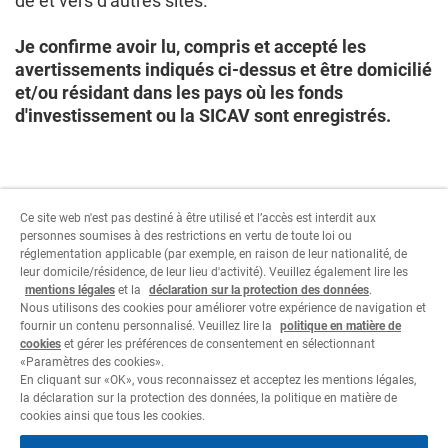
de et vers d'autres sites.
Je confirme avoir lu, compris et accepté les
avertissements indiqués ci-dessus et être domicilié
et/ou résidant dans les pays où les fonds
d'investissement ou la SICAV sont enregistrés.
Ce site web n'est pas destiné à être utilisé et l’accès est interdit aux
personnes soumises à des restrictions en vertu de toute loi ou
réglementation applicable (par exemple, en raison de leur nationalité, de
Pour continuer, sélectionner les paramètres relatifs
leur domicile/résidence, de leur lieu d'activité). Veuillez également lire les
au type d'utilisateur.
mentions légales
et la
déclaration sur la protection des données
.
Nous utilisons des cookies pour améliorer votre expérience de navigation et
fournir un contenu personnalisé. Veuillez lire la
politique en matière de
Je refuse
J'accepte
cookies
et gérer les préférences de consentement en sélectionnant
«Paramètres des cookies».
En cliquant sur «OK», vous reconnaissez et acceptez les mentions légales,
la déclaration sur la protection des données, la politique en matière de
cookies ainsi que tous les cookies.
Informations juridiques