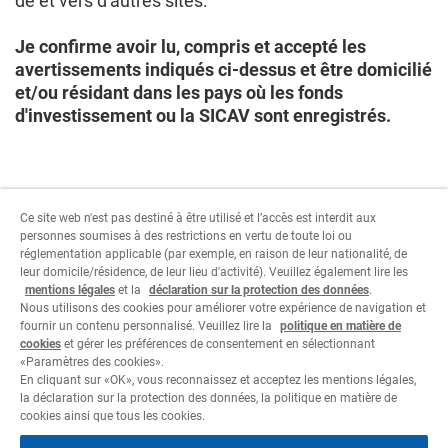
de et vers d'autres sites.
Je confirme avoir lu, compris et accepté les
avertissements indiqués ci-dessus et être domicilié
et/ou résidant dans les pays où les fonds
d'investissement ou la SICAV sont enregistrés.
Ce site web n'est pas destiné à être utilisé et l’accès est interdit aux
personnes soumises à des restrictions en vertu de toute loi ou
réglementation applicable (par exemple, en raison de leur nationalité, de
Pour continuer, sélectionner les paramètres relatifs
leur domicile/résidence, de leur lieu d'activité). Veuillez également lire les
au type d'utilisateur.
mentions légales
et la
déclaration sur la protection des données
.
Nous utilisons des cookies pour améliorer votre expérience de navigation et
fournir un contenu personnalisé. Veuillez lire la
politique en matière de
Je refuse
J'accepte
cookies
et gérer les préférences de consentement en sélectionnant
«Paramètres des cookies».
En cliquant sur «OK», vous reconnaissez et acceptez les mentions légales,
la déclaration sur la protection des données, la politique en matière de
cookies ainsi que tous les cookies.
Informations juridiques