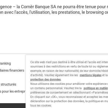
ligence – la Cornèr Banque SA ne pourra être tenue pou
n avec l'accès, l'utilisation, les prestations, le browsing ou
Ce site web n'est pas destiné à être utilisé et l’accès est int
Cornèr Group
Banking
soumises à des restrictions en vertu de toute loi ou régleme
iaires financiers
exemple, en raison de leur nationalité, de leur domicile/résid
Cornèrcard
d'activité). Veuillez également lire les
mentions légales
et l
protection des données
.
Cornèrtrader
Nous utilisons des cookies pour améliorer votre expérience d
 structurés
un contenu personnalisé. Veuillez lire la
politique en matiè
s pour les entreprises
préférences de consentement en sélectionnant «Paramètres
En cliquant sur «OK», vous reconnaissez et acceptez les men
déclaration sur la protection des données, la politique en m
tous les cookies.