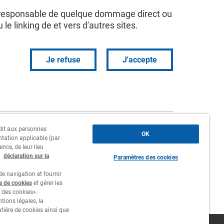
r responsable de quelque dommage direct ou
 le linking de et vers d'autres sites.
Je refuse
J'accepte
erdit aux personnes
Siège social, succursales et
OK
ntation applicable (par
agences
ence, de leur lieu
a
déclaration sur la
Paramètres des cookies
Contact
e navigation et fournir
Travailler chez nous
re de cookies
et gérer les
 des cookies».
tions légales, la
atière de cookies ainsi que