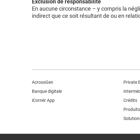
Exclusion de responsabilité
En aucune circonstance – y compris la nég
indirect que ce soit résultant de ou en relatio
AcrossGen
Private 
Banque digitale
Interméd
iCornèr App
Crédits
Produits
Solution