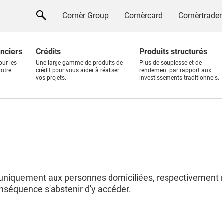
Cornèr Group
Cornèrcard
Cornèrtrader
anciers
Crédits
Produits structurés
our les
Une large gamme de produits de
Plus de souplesse et de
votre
crédit pour vous aider à réaliser
rendement par rapport aux
vos projets.
investissements traditionnels.
uniquement aux personnes domiciliées, respectivement r
nséquence s'abstenir d'y accéder.