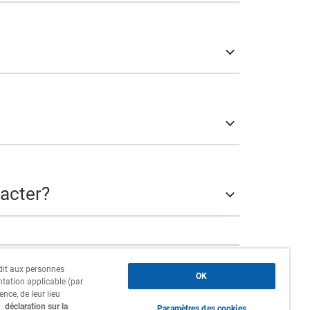
tacter?
erdit aux personnes
Siège social, succursales et
OK
ntation applicable (par
agences
ence, de leur lieu
a
déclaration sur la
Paramètres des cookies