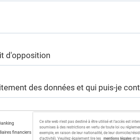
it d'opposition
aitement des données et qui puis-je con
Ce site web n'est pas destiné à être utilisé et l’accès est int
Cornèr Group
Banking
soumises à des restrictions en vertu de toute loi ou régleme
iaires financiers
exemple, en raison de leur nationalité, de leur domicile/résid
Cornèrcard
d'activité). Veuillez également lire les
mentions légales
et l