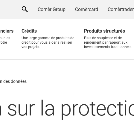
Cornèr Group
Cornèrcard
Cornèrtrader
anciers
Crédits
Produits structurés
our les
Une large gamme de produits de
Plus de souplesse et de
votre
crédit pour vous aider à réaliser
rendement par rapport aux
vos projets.
investissements traditionnels.
ion des données
 sur la protect