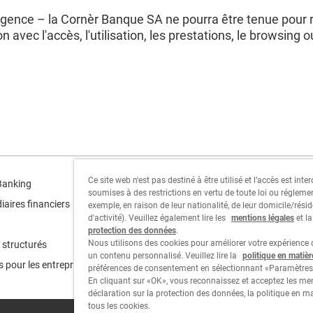
ligence – la Cornèr Banque SA ne pourra être tenue pou
n avec l'accès, l'utilisation, les prestations, le browsing ou
Ce site web n'est pas destiné à être utilisé et l’accès est int
Cornèr Group
Banking
soumises à des restrictions en vertu de toute loi ou régleme
iaires financiers
exemple, en raison de leur nationalité, de leur domicile/résid
Cornèrcard
d'activité). Veuillez également lire les
mentions légales
et l
protection des données
.
Cornèrtrader
Nous utilisons des cookies pour améliorer votre expérience d
 structurés
un contenu personnalisé. Veuillez lire la
politique en matiè
s pour les entreprises
préférences de consentement en sélectionnant «Paramètres
En cliquant sur «OK», vous reconnaissez et acceptez les men
déclaration sur la protection des données, la politique en m
tous les cookies.