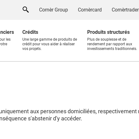
Cornèr Group
Cornèrcard
Cornèrtrader
anciers
Crédits
Produits structurés
our les
Une large gamme de produits de
Plus de souplesse et de
votre
crédit pour vous aider à réaliser
rendement par rapport aux
vos projets.
investissements traditionnels.
uniquement aux personnes domiciliées, respectivement r
nséquence s'abstenir d'y accéder.