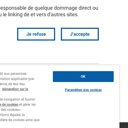
r responsable de quelque dommage direct ou
 le linking de et vers d'autres sites.
Je refuse
J'accepte
erdit aux personnes
Siège social, succursales et
OK
ntation applicable (par
agences
ence, de leur lieu
a
déclaration sur la
Paramètres des cookies
Contact
e navigation et fournir
Travailler chez nous
re de cookies
et gérer les
 des cookies».
tions légales, la
atière de cookies ainsi que