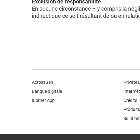
Exclusion de responsabilité
En aucune circonstance – y compris la nég
indirect que ce soit résultant de ou en relatio
AcrossGen
Private 
Banque digitale
Interméd
iCornèr App
Crédits
Produits
Solution