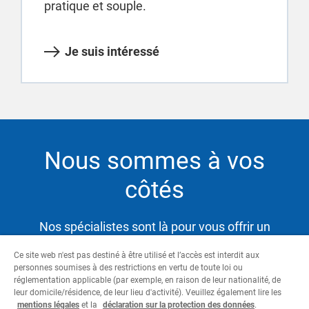
pratique et souple.
Je suis intéressé
Nous sommes à vos
côtés
Nos spécialistes sont là pour vous offrir un
service hautement qualifié et satisfaire ainsi vos
Ce site web n'est pas destiné à être utilisé et l’accès est interdit aux
besoins tout en vous aidant à atteindre vos
personnes soumises à des restrictions en vertu de toute loi ou
objectifs.
réglementation applicable (par exemple, en raison de leur nationalité, de
leur domicile/résidence, de leur lieu d'activité). Veuillez également lire les
mentions légales
et la
déclaration sur la protection des données
.