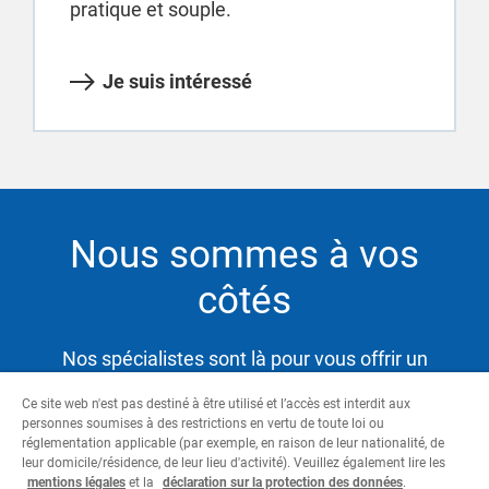
pratique et souple.
Je suis intéressé
Nous sommes à vos
côtés
Nos spécialistes sont là pour vous offrir un
service hautement qualifié et satisfaire ainsi vos
Ce site web n'est pas destiné à être utilisé et l’accès est interdit aux
besoins tout en vous aidant à atteindre vos
personnes soumises à des restrictions en vertu de toute loi ou
objectifs.
réglementation applicable (par exemple, en raison de leur nationalité, de
leur domicile/résidence, de leur lieu d'activité). Veuillez également lire les
mentions légales
et la
déclaration sur la protection des données
.