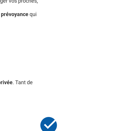
éger vos proches,
e
prévoyance
qui
.
rivée
. Tant de