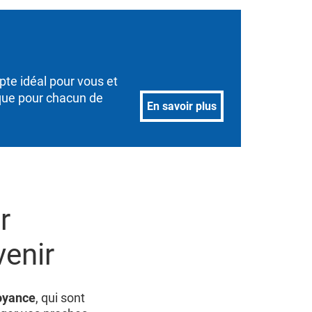
pte idéal pour vous et
ique pour chacun de
En savoir plus
r
venir
oyance
, qui sont