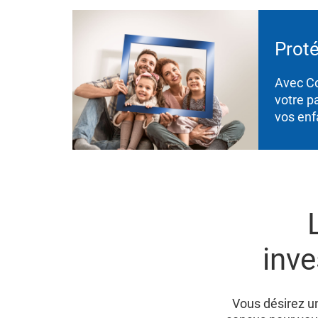
Proté
Avec Co
votre p
vos enf
inve
Vous désirez un