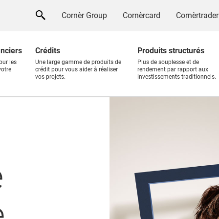
Cornèr Group
Cornèrcard
Cornèrtrader
anciers
Crédits
Produits structurés
our les
Une large gamme de produits de
Plus de souplesse et de
votre
crédit pour vous aider à réaliser
rendement par rapport aux
vos projets.
investissements traditionnels.
e
e