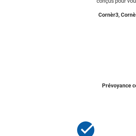
conçus pour vous
Cornèr3, Cornè
Prévoyance 