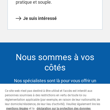
pratique et souple.
Je suis intéressé
Nous sommes à vos
côtés
Nos spécialistes sont là pour vous offrir un
service hautement qualifié et satisfaire ainsi vos
Ce site web n'est pas destiné à être utilisé et l’accès est interdit aux
besoins tout en vous aidant à atteindre vos
personnes soumises à des restrictions en vertu de toute loi ou
objectifs.
réglementation applicable (par exemple, en raison de leur nationalité, de
leur domicile/résidence, de leur lieu d'activité). Veuillez également lire les
mentions légales
et la
déclaration sur la protection des données
.