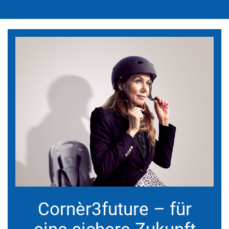
Cornèr3future – für